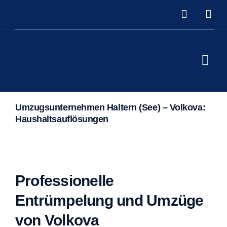
Skip
to
content
Togg
Navi
Home
Umzugsunternehmen Haltern (See) – Volkova:
Leistu
Haushaltsauflösungen
Über u
Kontak
Professionelle
Entrümpelung und Umzüge
von Volkova