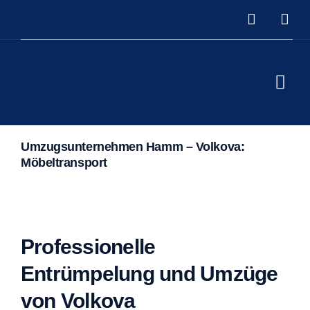
Skip
to
content
Togg
Navi
Home
Umzugsunternehmen Hamm – Volkova:
Leistu
Möbeltransport
Über u
Kontak
Professionelle
Entrümpelung und Umzüge
von Volkova