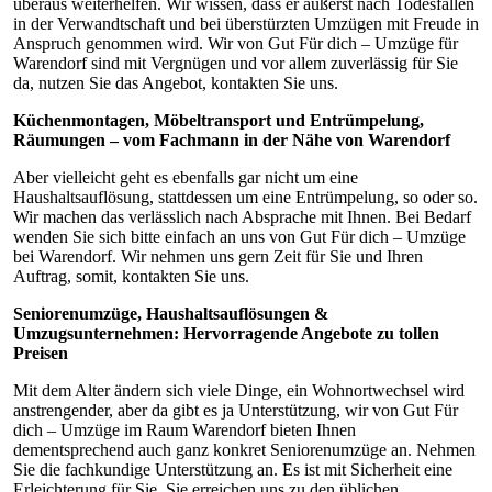
überaus weiterhelfen. Wir wissen, dass er äußerst nach Todesfällen
in der Verwandtschaft und bei überstürzten Umzügen mit Freude in
Anspruch genommen wird. Wir von Gut Für dich – Umzüge für
Warendorf sind mit Vergnügen und vor allem zuverlässig für Sie
da, nutzen Sie das Angebot, kontakten Sie uns.
Küchenmontagen, Möbeltransport und Entrümpelung,
Räumungen – vom Fachmann in der Nähe von Warendorf
Aber vielleicht geht es ebenfalls gar nicht um eine
Haushaltsauflösung, stattdessen um eine Entrümpelung, so oder so.
Wir machen das verlässlich nach Absprache mit Ihnen. Bei Bedarf
wenden Sie sich bitte einfach an uns von Gut Für dich – Umzüge
bei Warendorf. Wir nehmen uns gern Zeit für Sie und Ihren
Auftrag, somit, kontakten Sie uns.
Seniorenumzüge, Haushaltsauflösungen &
Umzugsunternehmen: Hervorragende Angebote zu tollen
Preisen
Mit dem Alter ändern sich viele Dinge, ein Wohnortwechsel wird
anstrengender, aber da gibt es ja Unterstützung, wir von Gut Für
dich – Umzüge im Raum Warendorf bieten Ihnen
dementsprechend auch ganz konkret Seniorenumzüge an. Nehmen
Sie die fachkundige Unterstützung an. Es ist mit Sicherheit eine
Erleichterung für Sie, Sie erreichen uns zu den üblichen