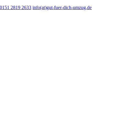
Skip
0151 2819 2633
info(at)gut-fuer-dich-umzug.de
to
content